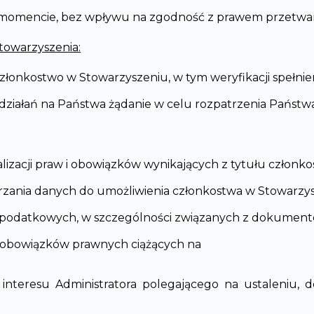
omencie, bez wpływu na zgodność z prawem przetwarza
towarzyszenia:
o członkostwo w Stowarzyszeniu, w tym weryfikacji speł
ziałań na Państwa żądanie w celu rozpatrzenia Państwa kan
alizacji praw i obowiązków wynikających z tytułu członk
nia danych do umożliwienia członkostwa w Stowarzyszeniu,
i podatkowych, w szczególności związanych z dokumento
i obowiązków prawnych ciążących na
o interesu Administratora polegającego na ustaleniu