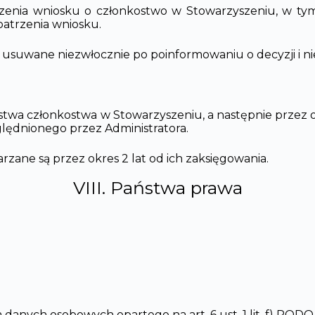
rzenia wniosku o członkostwo w Stowarzyszeniu, w ty
patrzenia wniosku.
suwane niezwłocznie po poinformowaniu o decyzji i ni
twa członkostwa w Stowarzyszeniu, a następnie przez
lędnionego przez Administratora.
ane są przez okres 2 lat od ich zaksięgowania.
VIII. Państwa prawa
danych osobowych opartego na art. 6 ust. 1 lit. f) RODO