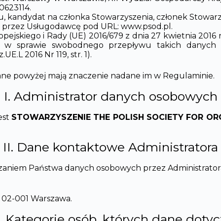
0623114.
, kandydat na członka Stowarzyszenia, członek Stowarz
ony przez Usługodawcę pod URL: www.psod.pl.
skiego i Rady (UE) 2016/679 z dnia 27 kwietnia 2016 r
 w sprawie swobodnego przepływu takich danych o
E.L 2016 Nr 119, str. 1).
iowane powyżej mają znaczenie nadane im w Regulaminie.
I. Administrator danych osobowych
est
STOWARZYSZENIE THE POLISH SOCIETY FOR O
II. Dane kontaktowe Administratora
zaniem Państwa danych osobowych przez Administrator
7, 02-001 Warszawa.
I. Kategorie osób, których dane doty