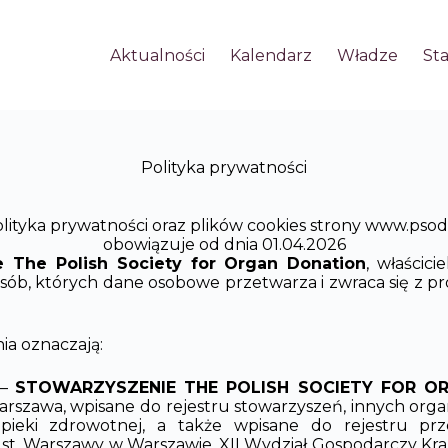
Aktualności
Kalendarz
Władze
St
Polityka prywatności
lityka prywatności oraz plików cookies strony www.psod
obowiązuje od dnia 01.04.2026
e The Polish Society for Organ Donation
, właścici
b, których dane osobowe przetwarza i zwraca się z prośb
nia oznaczają:
 –
STOWARZYSZENIE THE POLISH SOCIETY FOR O
arszawa, wpisane do rejestru stowarzyszeń, innych orga
pieki zdrowotnej, a także wpisane do rejestru pr
st. Warszawy w Warszawie, XII Wydział Gospodarczy 