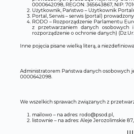
0000642098, REGON: 365643867, NIP: 701
Użytkownik, Państwo – Użytkownik Portalu
Portal, Serwis – serwis (portal) prowadz
RODO – Rozporządzenie Parlamentu Europej
z przetwarzaniem danych osobowych i
rozporządzenie o ochronie danych) (Dz.Urz.U
Inne pojęcia pisane wielką literą, a niezdefin
Administratorem Państwa danych osobowych j
0000642098.
We wszelkich sprawach związanych z przetwar
mailowo – na adres: rodo@psod.pl,
listownie – na adres: Aleje Jerozolimskie 8
II