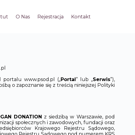
atut
O Nas
Rejestracja
Kontakt
.pl
el portalu www.psod.pl („
Portal
” lub „
Serwis
”),
ą o zapoznanie się z treścią niniejszej Polityki
RGAN DONATION
z siedzibą w Warszawie, pod
nizacji społecznych i zawodowych, fundacji oraz
zedsiębiorców Krajowego Rejestru Sądowego,
Krajowego Rejestru Sądowego pod numerem KRS