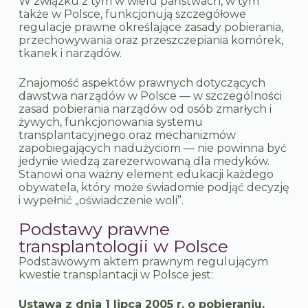
W związku z tym w wielu państwach, w tym
także w Polsce, funkcjonują szczegółowe
regulacje prawne określające zasady pobierania,
przechowywania oraz przeszczepiania komórek,
tkanek i narządów.
Znajomość aspektów prawnych dotyczących
dawstwa narządów w Polsce — w szczególności
zasad pobierania narządów od osób zmarłych i
żywych, funkcjonowania systemu
transplantacyjnego oraz mechanizmów
zapobiegających nadużyciom — nie powinna być
jedynie wiedzą zarezerwowaną dla medyków.
Stanowi ona ważny element edukacji każdego
obywatela, który może świadomie podjąć decyzję
i wypełnić „oświadczenie woli”.
Podstawy prawne
transplantologii w Polsce
Podstawowym aktem prawnym regulującym
kwestie transplantacji w Polsce jest:
Ustawa z dnia 1 lipca 2005 r. o pobieraniu,