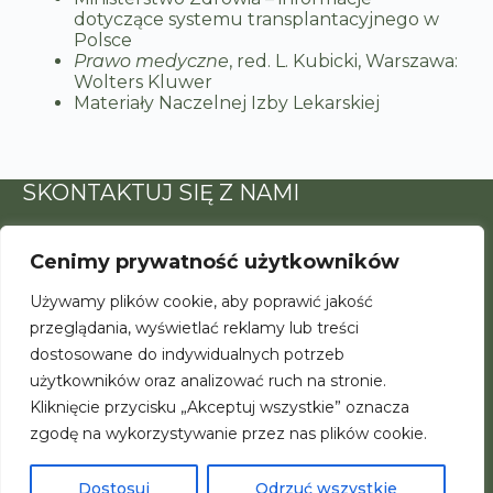
dotyczące systemu transplantacyjnego w
Polsce
Prawo medyczne
, red. L. Kubicki, Warszawa:
Wolters Kluwer
Materiały Naczelnej Izby Lekarskiej
SKONTAKTUJ SIĘ Z NAMI
Adres e-mail:
Cenimy prywatność użytkowników
kontakt@psod.pl
Używamy plików cookie, aby poprawić jakość
POLITYKA PRYWATNOŚCI
przeglądania, wyświetlać reklamy lub treści
dostosowane do indywidualnych potrzeb
Polityka prywatności
Kontakt
użytkowników oraz analizować ruch na stronie.
Regulamin
Kliknięcie przycisku „Akceptuj wszystkie” oznacza
zgodę na wykorzystywanie przez nas plików cookie.
Dostosuj
Odrzuć wszystkie