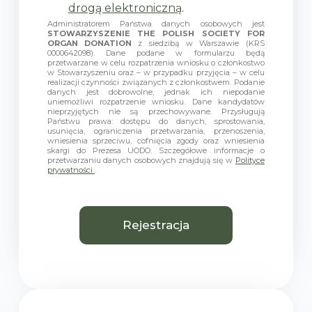
a
drogą elektroniczną
.
w
Administratorem Państwa danych osobowych jest
y
STOWARZYSZENIE THE POLISH SOCIETY FOR
b
ORGAN DONATION
z siedzibą w Warszawie (KRS
0000642098). Dane podane w formularzu będą
o
przetwarzane w celu rozpatrzenia wniosku o członkostwo
r
w Stowarzyszeniu oraz – w przypadku przyjęcia – w celu
realizacji czynności związanych z członkostwem. Podanie
u
danych jest dobrowolne, jednak ich niepodanie
*
uniemożliwi rozpatrzenie wniosku. Dane kandydatów
nieprzyjętych nie są przechowywane. Przysługują
Państwu prawa: dostępu do danych, sprostowania,
usunięcia, ograniczenia przetwarzania, przenoszenia,
wniesienia sprzeciwu, cofnięcia zgody oraz wniesienia
skargi do Prezesa UODO. Szczegółowe informacje o
przetwarzaniu danych osobowych znajdują się w
Polityce
prywatności
.
Rejestracja