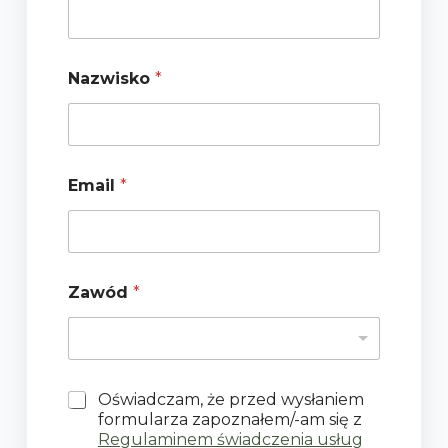
Z
Nazwisko
*
a
w
ó
d
*
*
Email
*
Zawód
*
P
Oświadczam, że przed wysłaniem
o
formularza zapoznałem/-am się z
l
Regulaminem świadczenia usług